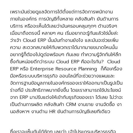
เพราะมันช่วยดูแลจัดการได้ตั้งแต่การจัดการพนักงาน
ภายในองค์กร การบัญชีทั้งหลาย คลังสินค้า ยันด้านการ
บริการ หรือจะเห็นได้เลยว่ามันครอบคลุมทุกๆ ด้านจริงๆ
เมื่อมาถึงตรงนี้ หลายๆ คน เริ่มอยากจะรู้กันแล้วใช่มั้ยล่ะ
ว่าเจ้า Cloud ERP นั้นมันทํางานยังไง และมันจะช่วยเพิ่ม
ความ สะดวกสบายให้กับพวกเราได้มากมายขนาดไหนนั้น
อยากรู้ก็ต้องไปดูต่อพร้อมๆ กันเลย ทําความรู้จักกันให้ลึก
ซึ้งกันหน่อยดีกว่าระบบ Cloud ERP คืออะไรกัน? Cloud
ERP หรือ Enterprise Resource Planning ​ก็คือเครื่อง
มือหรือระบบบริหารธุรกิจ ออนไลน์ที่จะช่วยวางแผนและ
จัดการฐานข้อมูลภายในองค์กรของเราให้ออกมาเป็นรูปเป็น
ร่างที่มี ประสิทธิภาพมากยิ่งขึ้น โดยเราสามารถใช้ประโยชน์
จาก ERP มาปรับแต่งให้เข้ากับธุรกิจของเรา ได้เลย ไม่ว่าจะ
เป็นด้านการผลิต คลังสินค้า CRM งานขาย งานจัดซื้อ งา
นอสังหาฯ งานด้าน HR ยันด้านการบัญชีเลยทีเดียว
ซึ่งเราจะเห็นกันได้ชัดๆ เลยว่า เจ้าโปรแกรมบริหารธุรกิจ