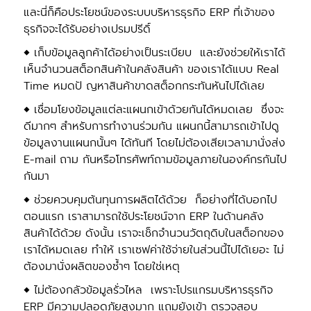
และนี่ก็คือประโยชน์ของระบบบริหารธุรกิจ ERP ที่เจ้าของ
ธุรกิจจะได้รับอย่างเปรมปรีดิ์
◆
เก็บข้อมูลลูกค้าได้อย่างเป็นระเบียบ และยังช่วยให้เราได้
เห็นจํานวนสต็อกสินค้าในคลังสินค้า ของเราได้แบบ Real
Time หมดปั ญหาสินค้าขาดสต็อกกระทันหันไปได้เลย
◆
เชื่อมโยงข้อมูลแต่ละแผนกเข้าด้วยกันได้หมดเลย ซึ่งจะ
ดีมากๆ สําหรับการทํางานร่วมกัน แผนกนี้สามารถเข้าไปดู
ข้อมูลงานแผนกนั้นๆ ได้ทันที โดยไม่ต้องเสียเวลามานั่งส่ง
E-mail ถาม กันหรือโทรศัพท์ถามข้อมูลภายในองค์กรกันไป
กันมา
◆
ช่วยควบคุมต้นทุนการผลิตได้ด้วย ก็อย่างที่ได้บอกไป
ตอนแรก เราสามารถใช้ประโยชน์จาก ERP ในด้านคลัง
สินค้าได้ด้วย ดังนั้น เราจะเช็กจํานวนวัตถุดิบในสต็อกของ
เราได้หมดเลย ทําให้ เราเซฟค่าใช้จ่ายในส่วนนี้ไปได้เยอะ ไม่
ต้องมานั่งผลิตของซํ้าๆ โดยใช่เหตุ
◆
ไม่ต้องกลัวข้อมูลรั่วไหล เพราะโปรแกรมบริหารธุรกิจ
ERP มีความปลอดภัยสูงมาก แถมยังเข้า ตรวจสอบ